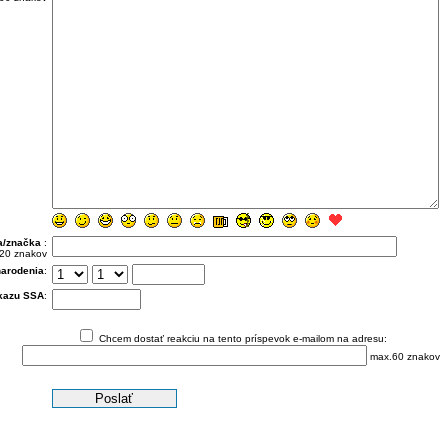
a/značka
:
20 znakov
arodenia
:
ukazu SSA
:
Chcem dostať reakciu na tento príspevok e-mailom na adresu:
max.60 znakov