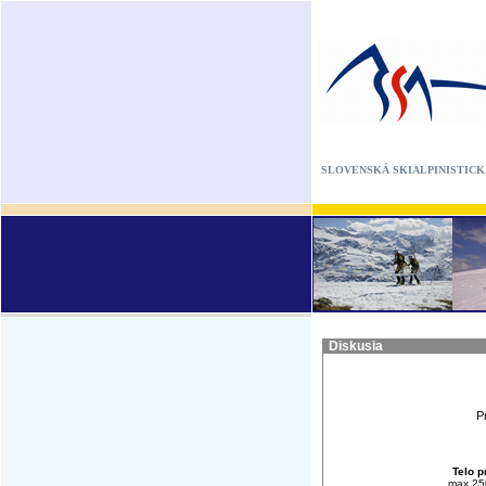
SLOVENSKÁ SKIALPINISTICK
Diskusia
P
Telo p
max.25