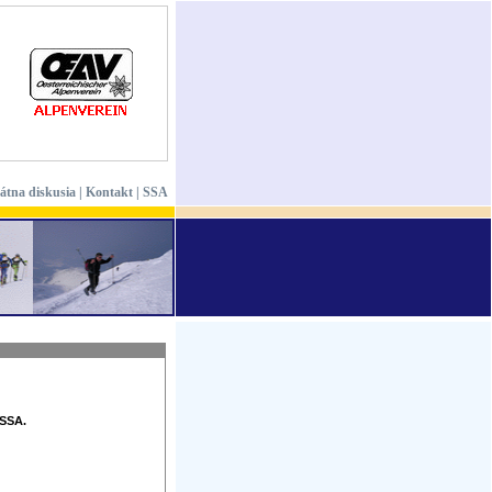
vátna diskusia
|
Kontakt
|
SSA
 SSA.