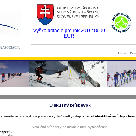
Výška dotácie pre rok 2016: 8600
EUR
Á ASOCIÁCIA
Home
|
Pri
Diskusný príspevok
re zaradenie príspevku je potrebné vyplniť všetky údaje a
zadať identifikačné údaje člena
Neslušné príspevky do diskusie budú vymazávané!
ríspevku
:
00 znakov