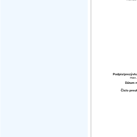
Podpis/prezývk
max.
Dátum n
Číslo pre