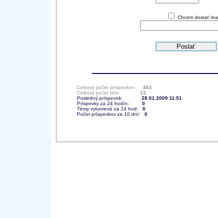
Chcem dostať reak
Celkový počet príspevkov:
463
Celkový počet tém:
12
Posledný príspevok:
28.01.2009 11:51
Príspevky za 24 hodín:
0
Témy vytvorené za 24 hod:
0
Počet príspevkov za 10 dní:
0