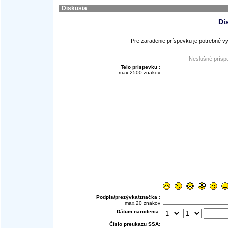
Diskusia
Di
Pre zaradenie príspevku je potrebné vy
Neslušné prísp
Telo príspevku
:
max.2500 znakov
Podpis/prezývka/značka
:
max.20 znakov
Dátum narodenia
:
Číslo preukazu SSA
: