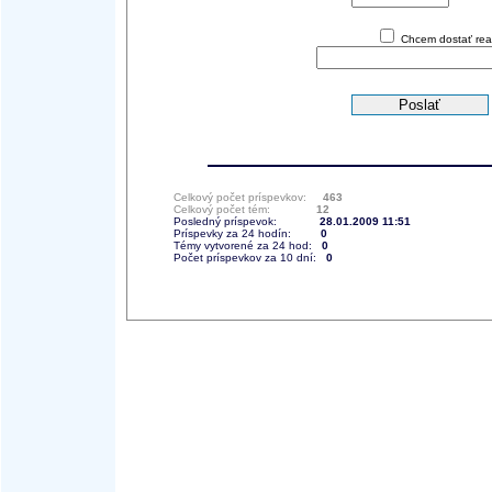
Chcem dostať reak
Celkový počet príspevkov:
463
Celkový počet tém:
12
Posledný príspevok:
28.01.2009 11:51
Príspevky za 24 hodín:
0
Témy vytvorené za 24 hod:
0
Počet príspevkov za 10 dní:
0