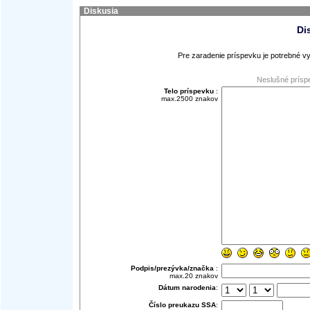
Diskusia
Di
Pre zaradenie príspevku je potrebné vy
Neslušné prísp
Telo príspevku
:
max.2500 znakov
Podpis/prezývka/značka
:
max.20 znakov
Dátum narodenia
:
Číslo preukazu SSA
: