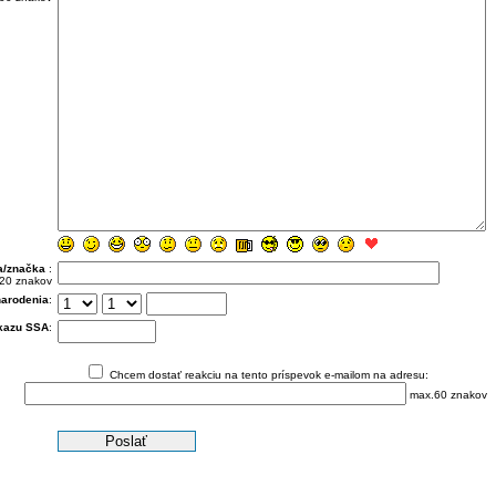
a/značka
:
20 znakov
arodenia
:
ukazu SSA
:
Chcem dostať reakciu na tento príspevok e-mailom na adresu:
max.60 znakov