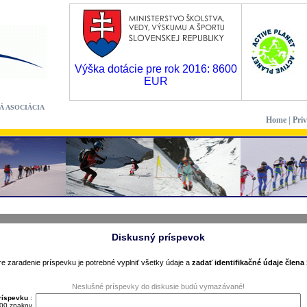
Výška dotácie pre rok 2016: 8600
EUR
Á ASOCIÁCIA
Home
|
Pri
Diskusný príspevok
re zaradenie príspevku je potrebné vyplniť všetky údaje a
zadať identifikačné údaje člena
Neslušné príspevky do diskusie budú vymazávané!
ríspevku
:
00 znakov