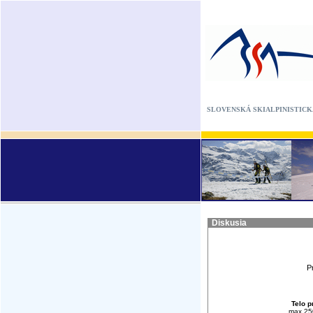
SLOVENSKÁ SKIALPINISTICK
Diskusia
P
Telo p
max.25