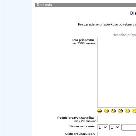
Diskusia
Di
Pre zaradenie príspevku je potrebné vy
Neslušné prísp
Telo príspevku
:
max.2500 znakov
Podpis/prezývka/značka
:
max.20 znakov
Dátum narodenia
:
Číslo preukazu SSA
: