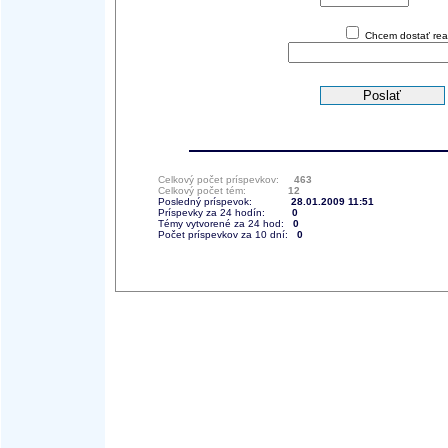
Chcem dostať reak
Celkový počet príspevkov:
463
Celkový počet tém:
12
Posledný príspevok:
28.01.2009 11:51
Príspevky za 24 hodín:
0
Témy vytvorené za 24 hod:
0
Počet príspevkov za 10 dní:
0